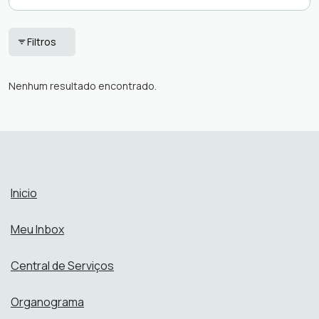
Cohapar
Pedido de E-sic
Filtros
Diário Oficial do
Protocolo
Paraná
Taxas
Nenhum resultado encontrado.
Ouvidoria
Tributação
Inicio
Meu Inbox
Central de Serviços
Organograma